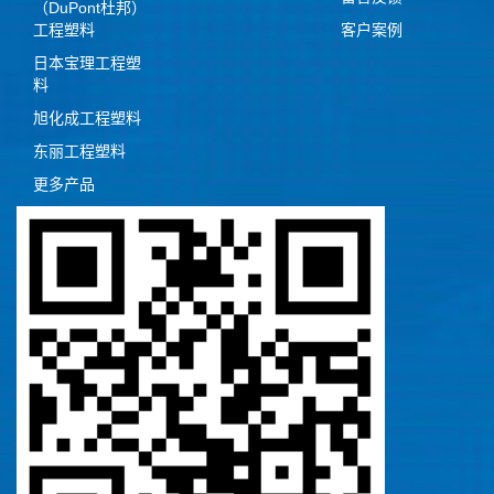
（DuPont杜邦）
工程塑料
客户案例
日本宝理工程塑
料
旭化成工程塑料
东丽工程塑料
更多产品