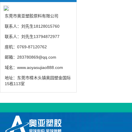
东莞市奥亚塑胶原料有限公司
联系人：刘先生18128015760
联系人：刘先生13794872977
座机：0769-87120762
邮箱：283780869@qq.com
域名：www.aoyasujiao888.com
地址：东莞市樟木头镇奥园塑金国际
15栋113室