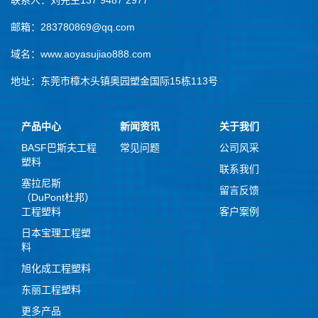
联系人：刘先生137 9487 2977
邮箱：283780869@qq.com
域名：www.aoyasujiao888.com
地址：东莞市樟木头镇奥园塑金国际15栋113号
产品中心
新闻资讯
关于我们
BASF巴斯夫工程
常见问题
公司风采
塑料
联系我们
塞拉尼斯
留言反馈
（DuPont杜邦）
工程塑料
客户案例
日本宝理工程塑
料
旭化成工程塑料
东丽工程塑料
更多产品